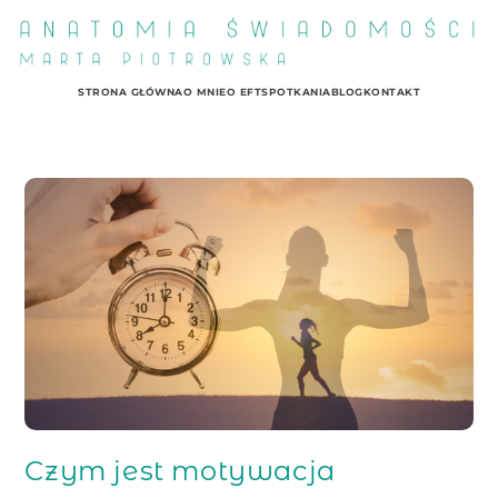
STRONA GŁÓWNA
O MNIE
O EFT
SPOTKANIA
BLOG
KONTAKT
Czym jest motywacja